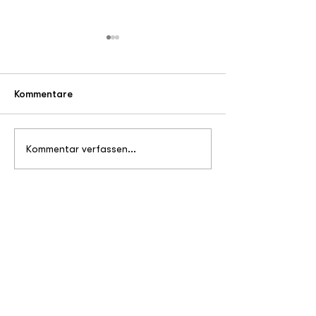
Kommentare
Benefiz-Golf
Vorweihnachtli
Kommentar verfassen...
Freude
Kontakt