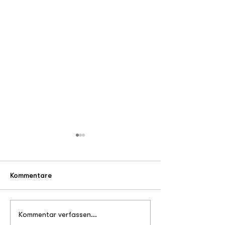
Kommentare
Benefiz-Golf
Vorweihnachtli
Kommentar verfassen...