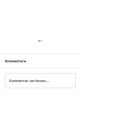
Kommentare
Benefiz-Golf
Vorweihnachtli
Kommentar verfassen...
Freude